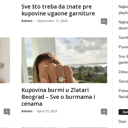
Sve što treba da znate pre
Najbo
kupovine ugaone garniture
playl
Admin
-
September 11, 2024
0
Najtr
desti
Savrš
Poveć
Sve š
garnit
Zdrav
Sezon
Kupovina burmi u Zlatari
Putov
Beograd – Sve o burmama i
Neza
cenama
Admin
-
April 25, 2023
8
4
Kat
Dom