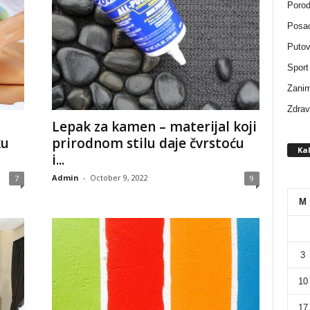
Porod
Posa
Putov
Sport
Zanim
Zdravl
Lepak za kamen – materijal koji
ku
prirodnom stilu daje čvrstoću
Ka
i...
Admin
-
October 9, 2022
7
9
M
3
10
17