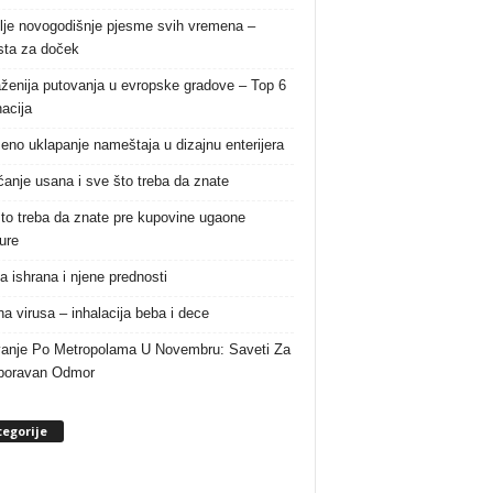
lje novogodišnje pjesme svih vremena –
ista za doček
aženija putovanja u evropske gradove – Top 6
nacija
eno uklapanje nameštaja u dizajnu enterijera
anje usana i sve što treba da znate
to treba da znate pre kupovine ugaone
ure
a ishrana i njene prednosti
a virusa – inhalacija beba i dece
anje Po Metropolama U Novembru: Saveti Za
boravan Odmor
egorije