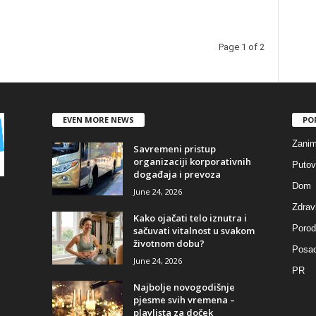
Page 1 of 2
EVEN MORE NEWS
PO
Zaniml
Savremeni pristup
organizaciji korporativnih
Putov
događaja i prevoza
Dom
June 24, 2026
Zdravl
Kako ojačati telo iznutra i
Porod
sačuvati vitalnost u svakom
životnom dobu?
Posa
June 24, 2026
PR
Najbolje novogodišnje
pjesme svih vremena –
playlista za doček