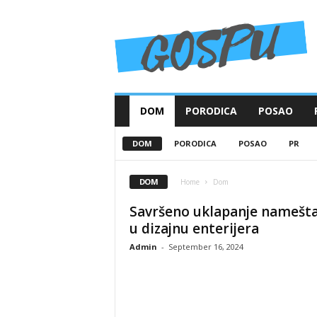
G
o
s
p
u
DOM
PORODICA
POSAO
DOM
PORODICA
POSAO
PR
ZDRAVLJE I LEPOTA
DOM
Home
Dom
Savršeno uklapanje namešta
u dizajnu enterijera
Admin
-
September 16, 2024