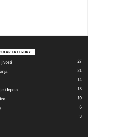
PULAR CATEGORY
27
jivosti
21
anja
14
13
je i lepota
10
ica
6
o
3