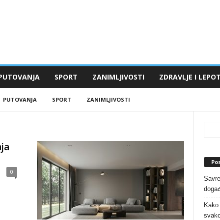
PUTOVANJA
SPORT
ZANIMLJIVOSTI
ZDRAVLJE I LEPO
PUTOVANJA
SPORT
ZANIMLJIVOSTI
ja
Pos
0
Savre
događ
Kako o
svak