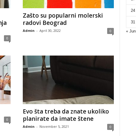
24
Zašto su popularni molerski
nja
radovi Beograd
31
Admin
-
April 30, 2022
0
« Jun
0
Evo šta treba da znate ukoliko
planirate da imate štene
0
Admin
-
November 5, 2021
0