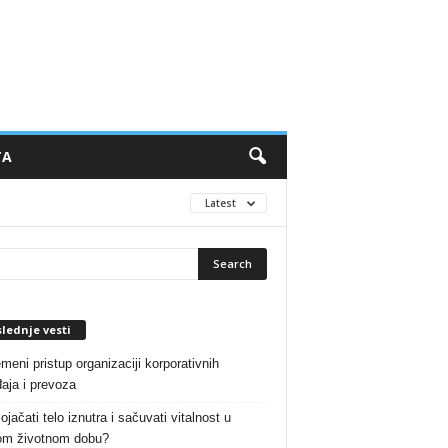
TA
Latest
lednje vesti
meni pristup organizaciji korporativnih
aja i prevoza
jačati telo iznutra i sačuvati vitalnost u
om životnom dobu?