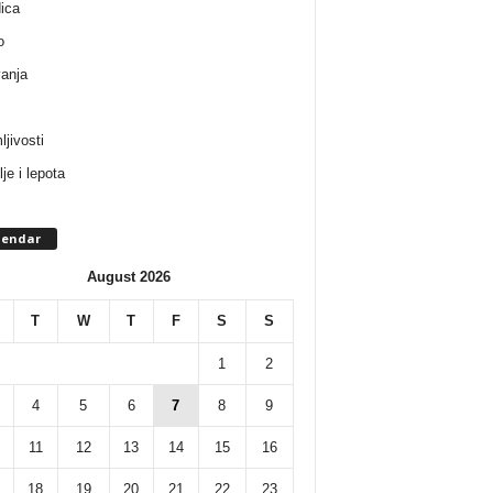
ica
o
anja
ljivosti
je i lepota
lendar
August 2026
T
W
T
F
S
S
1
2
4
5
6
7
8
9
11
12
13
14
15
16
18
19
20
21
22
23