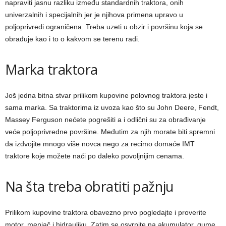
napraviti jasnu razliku između standardnih traktora, onih
univerzalnih i specijalnih jer je njihova primena upravo u
poljoprivredi ograničena. Treba uzeti u obzir i površinu koja se
obrađuje kao i to o kakvom se terenu radi.
Marka traktora
Još jedna bitna stvar prilikom kupovine polovnog traktora jeste i
sama marka. Sa traktorima iz uvoza kao što su John Deere, Fendt,
Massey Ferguson nećete pogrešiti a i odlični su za obrađivanje
veće poljoprivredne površine. Međutim za njih morate biti spremni
da izdvojite mnogo više novca nego za recimo domaće IMT
traktore koje možete naći po daleko povoljnijim cenama.
Na šta treba obratiti pažnju
Prilikom kupovine traktora obavezno prvo pogledajte i proverite
motor, menjač i hidrauliku. Zatim se osvrnite na akumulator, gume