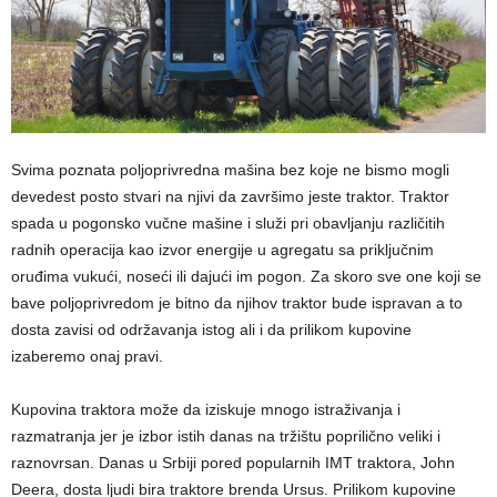
Svima poznata poljoprivredna mašina bez koje ne bismo mogli
devedest posto stvari na njivi da završimo jeste traktor. Traktor
spada u pogonsko vučne mašine i služi pri obavljanju različitih
radnih operacija kao izvor energije u agregatu sa priključnim
oruđima vukući, noseći ili dajući im pogon. Za skoro sve one koji se
bave poljoprivredom je bitno da njihov traktor bude ispravan a to
dosta zavisi od održavanja istog ali i da prilikom kupovine
izaberemo onaj pravi.
Kupovina traktora može da iziskuje mnogo istraživanja i
razmatranja jer je izbor istih danas na tržištu poprilično veliki i
raznovrsan. Danas u Srbiji pored popularnih IMT traktora, John
Deera, dosta ljudi bira traktore brenda Ursus. Prilikom kupovine