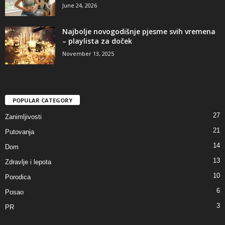
June 24, 2026
Najbolje novogodišnje pjesme svih vremena
– playlista za doček
November 13, 2025
POPULAR CATEGORY
27
Zanimljivosti
21
Putovanja
14
Dom
13
Zdravlje i lepota
10
Porodica
6
Posao
3
PR