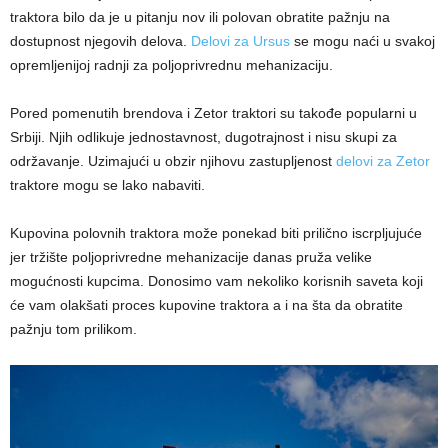
traktora bilo da je u pitanju nov ili polovan obratite pažnju na
dostupnost njegovih delova.
Delovi za Ursus
se mogu naći u svakoj
opremljenijoj radnji za poljoprivrednu mehanizaciju.
Pored pomenutih brendova i Zetor traktori su takođe popularni u
Srbiji. Njih odlikuje jednostavnost, dugotrajnost i nisu skupi za
održavanje. Uzimajući u obzir njihovu zastupljenost
delovi za Zetor
traktore mogu se lako nabaviti.
Kupovina polovnih traktora može ponekad biti prilično iscrpljujuće
jer tržište poljoprivredne mehanizacije danas pruža velike
mogućnosti kupcima. Donosimo vam nekoliko korisnih saveta koji
će vam olakšati proces kupovine traktora a i na šta da obratite
pažnju tom prilikom.