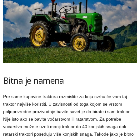
Bitna je namena
Pre same kupovine traktora razmislite za koju svrhu će vam taj
traktor najviše koristiti. U zavisnosti od toga kojom se vrstom
poljoprivredne prozivodnje bavite savet je da birate i sam traktor.
Nije isto ako se bavite voćarstvom ili ratarstvom. Za potrebe
voćarstva možete uzeti manji traktor do 40 konjskih snaga dok
ratarski traktori poseduju više konjskih snaga. Takođe jako je bitno