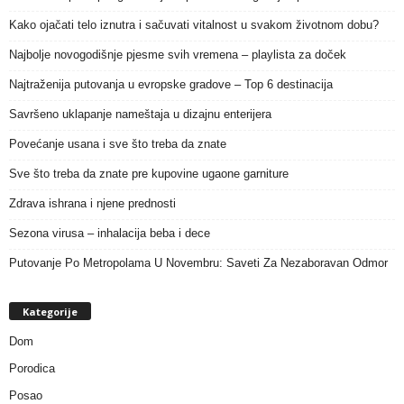
Kako ojačati telo iznutra i sačuvati vitalnost u svakom životnom dobu?
Najbolje novogodišnje pjesme svih vremena – playlista za doček
Najtraženija putovanja u evropske gradove – Top 6 destinacija
Savršeno uklapanje nameštaja u dizajnu enterijera
Povećanje usana i sve što treba da znate
Sve što treba da znate pre kupovine ugaone garniture
Zdrava ishrana i njene prednosti
Sezona virusa – inhalacija beba i dece
Putovanje Po Metropolama U Novembru: Saveti Za Nezaboravan Odmor
Kategorije
Dom
Porodica
Posao