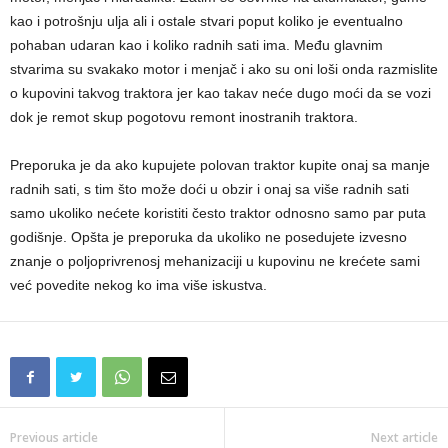
kao i potrošnju ulja ali i ostale stvari poput koliko je eventualno
pohaban udaran kao i koliko radnih sati ima. Među glavnim
stvarima su svakako motor i menjač i ako su oni loši onda razmislite
o kupovini takvog traktora jer kao takav neće dugo moći da se vozi
dok je remot skup pogotovu remont inostranih traktora.
Preporuka je da ako kupujete polovan traktor kupite onaj sa manje
radnih sati, s tim što može doći u obzir i onaj sa više radnih sati
samo ukoliko nećete koristiti često traktor odnosno samo par puta
godišnje. Opšta je preporuka da ukoliko ne posedujete izvesno
znanje o poljoprivrenosj mehanizaciji u kupovinu ne krećete sami
već povedite nekog ko ima više iskustva.
Previous article
Next article