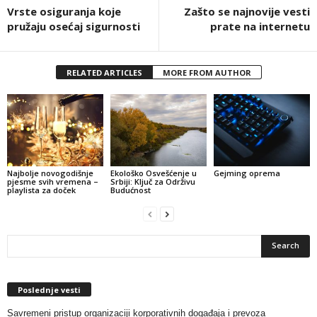
Vrste osiguranja koje
Zašto se najnovije vesti
pružaju osećaj sigurnosti
prate na internetu
RELATED ARTICLES
MORE FROM AUTHOR
Najbolje novogodišnje
Ekološko Osvešćenje u
Gejming oprema
pjesme svih vremena –
Srbiji: Ključ za Održivu
playlista za doček
Budućnost
Poslednje vesti
Savremeni pristup organizaciji korporativnih događaja i prevoza