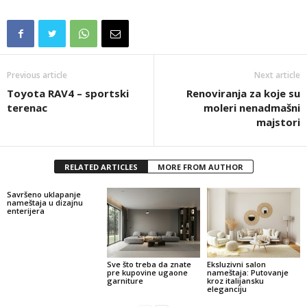
Previous article
Next article
Toyota RAV4 – sportski
Renoviranja za koje su
terenac
moleri nenadmašni
majstori
RELATED ARTICLES
MORE FROM AUTHOR
Savršeno uklapanje
nameštaja u dizajnu
enterijera
Sve što treba da znate
Eksluzivni salon
pre kupovine ugaone
nameštaja: Putovanje
garniture
kroz italijansku
eleganciju