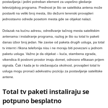
postavljanja i jedini potreban element za uspešno gledanje
televizijskog programa. Prednost je što se satelitska antena može
postaviti na veliki broj mesta, što dežurni terenski provajderi
jednostavno odrede posetom mesta gde se objekat nalazi.
Dolazak na kućnu adresu, određivanje tačnog mesta satelitskim
antenama i instaliranje programa, razlog je što su total tv paketi
danas izbor broj jedan. Ne zavise od paketa drugih usluga, pa total
tv internt i fiksna telefonija nisu i ne moraju biti povezani u jednom
paketu usluga. Važno je da objekat – kuća, stambena zgrada,
vikendica ili poslovni prostor imaju domet, odnosno efikasan prijem
signala. Čak i kada je to otežavajuća okolnost, provajderi total tv
usluga mogu pronaći adekvatnu poziciju za postavljanje satelitske
antene.
Total tv paketi instaliraju se
potpuno besplatno