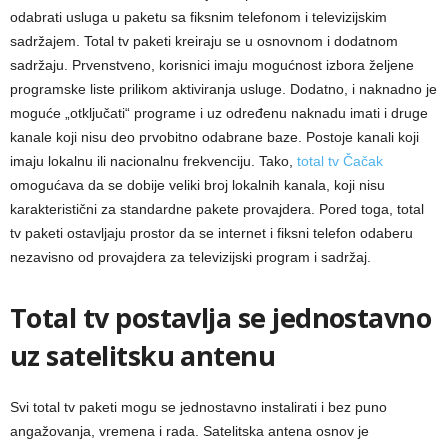
odabrati usluga u paketu sa fiksnim telefonom i televizijskim
sadržajem. Total tv paketi kreiraju se u osnovnom i dodatnom
sadržaju. Prvenstveno, korisnici imaju mogućnost izbora željene
programske liste prilikom aktiviranja usluge. Dodatno, i naknadno je
moguće „otključati“ programe i uz određenu naknadu imati i druge
kanale koji nisu deo prvobitno odabrane baze. Postoje kanali koji
imaju lokalnu ili nacionalnu frekvenciju. Tako,
total tv Čačak
omogućava da se dobije veliki broj lokalnih kanala, koji nisu
karakteristični za standardne pakete provajdera. Pored toga, total
tv paketi ostavljaju prostor da se internet i fiksni telefon odaberu
nezavisno od provajdera za televizijski program i sadržaj.
Total tv postavlja se jednostavno
uz satelitsku antenu
Svi total tv paketi mogu se jednostavno instalirati i bez puno
angažovanja, vremena i rada. Satelitska antena osnov je