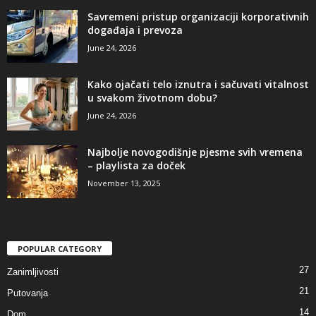
Savremeni pristup organizaciji korporativnih
događaja i prevoza
June 24, 2026
Kako ojačati telo iznutra i sačuvati vitalnost
u svakom životnom dobu?
June 24, 2026
Najbolje novogodišnje pjesme svih vremena
– playlista za doček
November 13, 2025
POPULAR CATEGORY
27
Zanimljivosti
21
Putovanja
14
Dom