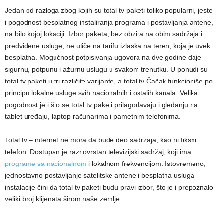
Jedan od razloga zbog kojih su total tv paketi toliko popularni, jeste
i pogodnost besplatnog instaliranja programa i postavljanja antene,
na bilo kojoj lokaciji. Izbor paketa, bez obzira na obim sadržaja i
predviđene usluge, ne utiče na tarifu izlaska na teren, koja je uvek
besplatna. Mogućnost potpisivanja ugovora na dve godine daje
sigurnu, potpunu i ažurnu uslugu u svakom trenutku. U ponudi su
total tv paketi u tri različite varijante, a total tv Čačak funkcioniše po
principu lokalne usluge svih nacionalnih i ostalih kanala. Velika
pogodnost je i što se total tv paketi prilagođavaju i gledanju na
tablet uređaju, laptop računarima i pametnim telefonima.
Total tv – internet ne mora da bude deo sadržaja, kao ni fiksni
telefon. Dostupan je raznovrstan televizijski sadržaj, koji ima
programe sa nacionalnom
i lokalnom frekvencijom. Istovremeno,
jednostavno postavljanje satelitske antene i besplatna usluga
instalacije čini da total tv paketi budu pravi izbor, što je i prepoznalo
veliki broj klijenata širom naše zemlje.