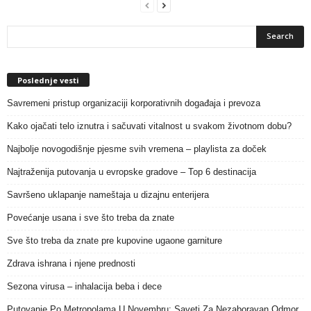
Poslednje vesti
Savremeni pristup organizaciji korporativnih događaja i prevoza
Kako ojačati telo iznutra i sačuvati vitalnost u svakom životnom dobu?
Najbolje novogodišnje pjesme svih vremena – playlista za doček
Najtraženija putovanja u evropske gradove – Top 6 destinacija
Savršeno uklapanje nameštaja u dizajnu enterijera
Povećanje usana i sve što treba da znate
Sve što treba da znate pre kupovine ugaone garniture
Zdrava ishrana i njene prednosti
Sezona virusa – inhalacija beba i dece
Putovanje Po Metropolama U Novembru: Saveti Za Nezaboravan Odmor