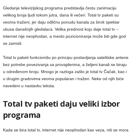
Gledanje televizijskog programa predstavlja čestu zanimaciju
velikog broja ljudi tokom jutra, dana ili večeri. Total tv paketi su
veoma traženi, jer daju odličnu ponudu kanala za širok spektar
ukusa današnjih gledalaca. Velika prednost koju daje total tv –
internet nije neophodan, a mesto pozicioniranja može biti gde god
se zamisli.
Total tv paketi funkcionišu po principu postavljanja satelitske antene
bez potrebe povezivanja sa provajderima, a željeni kanali se biraju
u određenom broju. Mnogo je razloga zašto je total tv Čačak, kao i
u drugim gradovima veoma popularan i tražen. Neke od njih biće
navedeni u nastavku teksta.
Total tv paketi daju veliki izbor
programa
Kada se bira total tv, internet nije neophodan kao veza, niti se mora