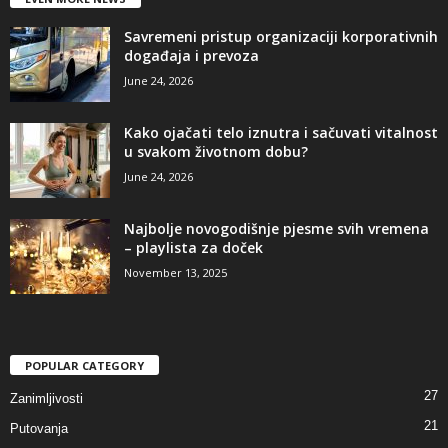
Savremeni pristup organizaciji korporativnih
događaja i prevoza
June 24, 2026
Kako ojačati telo iznutra i sačuvati vitalnost
u svakom životnom dobu?
June 24, 2026
Najbolje novogodišnje pjesme svih vremena
– playlista za doček
November 13, 2025
POPULAR CATEGORY
27
Zanimljivosti
21
Putovanja