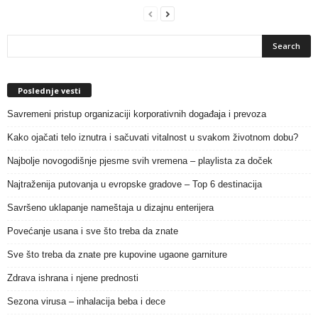
Poslednje vesti
Savremeni pristup organizaciji korporativnih događaja i prevoza
Kako ojačati telo iznutra i sačuvati vitalnost u svakom životnom dobu?
Najbolje novogodišnje pjesme svih vremena – playlista za doček
Najtraženija putovanja u evropske gradove – Top 6 destinacija
Savršeno uklapanje nameštaja u dizajnu enterijera
Povećanje usana i sve što treba da znate
Sve što treba da znate pre kupovine ugaone garniture
Zdrava ishrana i njene prednosti
Sezona virusa – inhalacija beba i dece