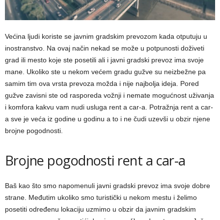
Većina ljudi koriste se javnim gradskim prevozom kada otputuju u
inostranstvo. Na ovaj način nekad se može u potpunosti doživeti
grad ili mesto koje ste posetili ali i javni gradski prevoz ima svoje
mane. Ukoliko ste u nekom većem gradu gužve su neizbežne pa
samim tim ova vrsta prevoza možda i nije najbolja ideja. Pored
gužve zavisni ste od rasporeda vožnji i nemate mogućnost uživanja
i komfora kakvu vam nudi usluga rent a car-a. Potražnja rent a car-
a sve je veća iz godine u godinu a to i ne čudi uzevši u obzir njene
brojne pogodnosti.
Brojne pogodnosti rent a car-a
Baš kao što smo napomenuli javni gradski prevoz ima svoje dobre
strane. Međutim ukoliko smo turistički u nekom mestu i želimo
posetiti određenu lokaciju uzmimo u obzir da javnim gradskim