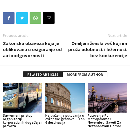
Previous article
Next article
Zakonska obaveza koja je
Omiljeni ženski veš koji im
oblikovana u osiguranje od
pruža udobnost i ležernost
autoodgovornosti
bez konkurencije
RELATED ARTICLES
MORE FROM AUTHOR
Savremeni pristup
Najtraženija putovanja u
Putovanje Po
organizaciji
evropske gradove – Top
Metropolama U
korporativnih događaja i
6 destinacija
Novembru: Saveti Za
prevoza
Nezaboravan Odmor