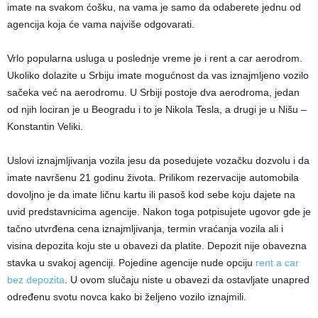
imate na svakom ćošku, na vama je samo da odaberete jednu od
agencija koja će vama najviše odgovarati.
Vrlo popularna usluga u poslednje vreme je i rent a car aerodrom.
Ukoliko dolazite u Srbiju imate mogućnost da vas iznajmljeno vozilo
sačeka već na aerodromu. U Srbiji postoje dva aerodroma, jedan
od njih lociran je u Beogradu i to je Nikola Tesla, a drugi je u Nišu –
Konstantin Veliki.
Uslovi iznajmljivanja vozila jesu da posedujete vozačku dozvolu i da
imate navršenu 21 godinu života. Prilikom rezervacije automobila
dovoljno je da imate ličnu kartu ili pasoš kod sebe koju dajete na
uvid predstavnicima agencije. Nakon toga potpisujete ugovor gde je
tačno utvrđena cena iznajmljivanja, termin vraćanja vozila ali i
visina depozita koju ste u obavezi da platite. Depozit nije obavezna
stavka u svakoj agenciji. Pojedine agencije nude opciju
rent a car
bez depozita
. U ovom slučaju niste u obavezi da ostavljate unapred
određenu svotu novca kako bi željeno vozilo iznajmili.