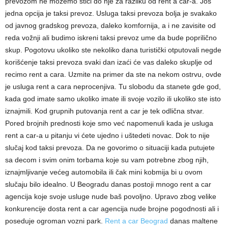
prevozom ne možemo stići do nje za razliku od rent a car-a. Još
jedna opcija je taksi prevoz. Usluga taksi prevoza bolja je svakako
od javnog gradskog prevoza, daleko komfornija, a i ne zavisite od
reda vožnji ali budimo iskreni taksi prevoz ume da bude poprilično
skup. Pogotovu ukoliko ste nekoliko dana turistički otputovali negde
korišćenje taksi prevoza svaki dan izaći će vas daleko skuplje od
recimo rent a cara. Uzmite na primer da ste na nekom ostrvu, ovde
je usluga rent a cara neprocenjiva. Tu slobodu da stanete gde god,
kada god imate samo ukoliko imate ili svoje vozilo ili ukoliko ste isto
iznajmili. Kod grupnih putovanja rent a car je tek odlična stvar.
Pored brojnih prednosti koje smo već napomenuli kada je usluga
rent a car-a u pitanju vi ćete ujedno i uštedeti novac. Dok to nije
slučaj kod taksi prevoza. Da ne govorimo o situaciji kada putujete
sa decom i svim onim torbama koje su vam potrebne zbog njih,
iznajmljivanje većeg automobila ili čak mini kobmija bi u ovom
slučaju bilo idealno. U Beogradu danas postoji mnogo rent a car
agencija koje svoje usluge nude baš povoljno. Upravo zbog velike
konkurencije dosta rent a car agencija nude brojne pogodnosti ali i
poseduje ogroman vozni park.
Rent a car Beograd
danas maltene