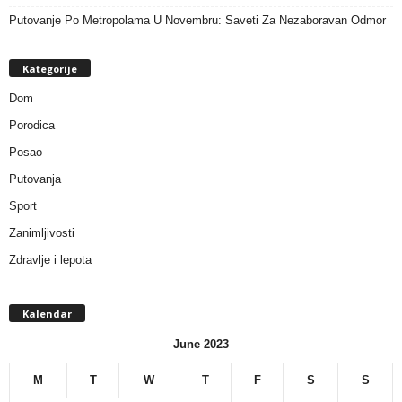
Putovanje Po Metropolama U Novembru: Saveti Za Nezaboravan Odmor
Kategorije
Dom
Porodica
Posao
Putovanja
Sport
Zanimljivosti
Zdravlje i lepota
Kalendar
June 2023
M
T
W
T
F
S
S