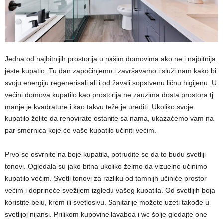
Jedna od najbitnijih prostorija u našim domovima ako ne i najbitnija
jeste kupatio. Tu dan započinjemo i završavamo i služi nam kako bi
svoju energiju regenerisali ali i održavali sopstvenu ličnu higijenu. U
većini domova kupatilo kao prostorija ne zauzima dosta prostora tj.
manje je kvadrature i kao takvu teže je urediti. Ukoliko svoje
kupatilo želite da renovirate ostanite sa nama, ukazaćemo vam na
par smernica koje će vaše kupatilo učiniti većim.
Prvo se osvrnite na boje kupatila, potrudite se da to budu svetliji
tonovi. Ogledala su jako bitna ukoliko želmo da vizuelno učinimo
kupatilo većim. Svetli tonovi za razliku od tamnijh učiniće prostor
većim i doprineće svežijem izgledu vašeg kupatila. Od svetlijih boja
koristite belu, krem ili svetlosivu. Sanitarije možete uzeti takođe u
svetlijoj nijansi. Prilikom kupovine lavaboa i wc šolje gledajte one