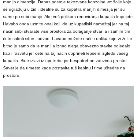
manjih dimenzija. Danas postoje takozvane konzolne wc šolje koje
se ugrađuju u zid i idealne su za kupatila manjih dimezija jer su
same po sebi manje. Ako već prilikom renoviranja kupatila kupujete
i lavabo onda uzmite onaj koji ide uz kupatilski nameštaj jer na taj
način sebi stvarate više prostora za odlaganje stvari a i samim tim
ćete sakriti sifon i odvod. Lavabo možete naći u obliku koje vi želite
bitno je samo da je manji a iznad njega obavezno stavite ogledalo
kao i rasvetu jer ćete na taj način doprineti lepšem izgledu vašeg
kupatila. Bide izlazi iz upotrebe jer bespotrebno zauzima prostor.
Savet je da umesto kade postavite tuš kabinu i time uštedite na
prostoru.