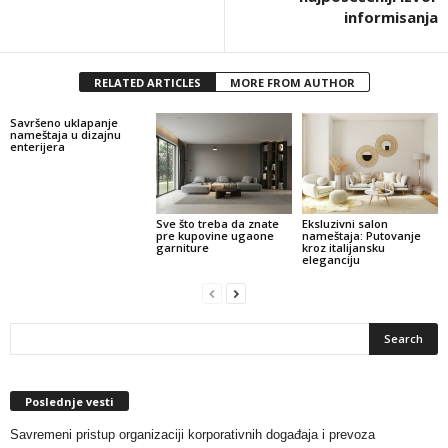
informisanja
RELATED ARTICLES
MORE FROM AUTHOR
Savršeno uklapanje
nameštaja u dizajnu
enterijera
Sve što treba da znate
Eksluzivni salon
pre kupovine ugaone
nameštaja: Putovanje
garniture
kroz italijansku
eleganciju
Poslednje vesti
Savremeni pristup organizaciji korporativnih događaja i prevoza