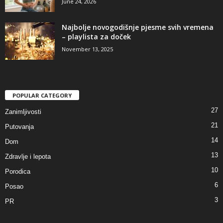
June 24, 2026
Najbolje novogodišnje pjesme svih vremena
– playlista za doček
November 13, 2025
POPULAR CATEGORY
27
Zanimljivosti
21
Putovanja
14
Dom
13
Zdravlje i lepota
10
Porodica
6
Posao
3
PR