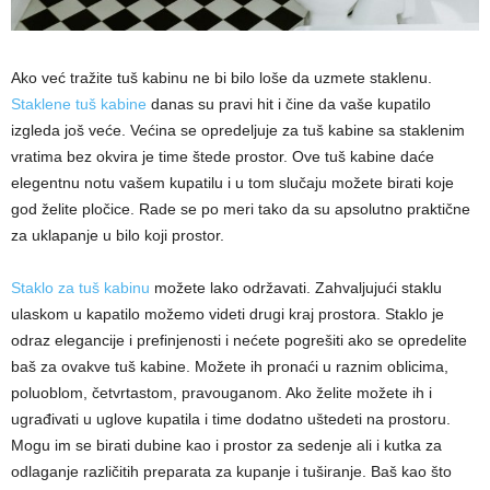
Ako već tražite tuš kabinu ne bi bilo loše da uzmete staklenu.
Staklene tuš kabine
danas su pravi hit i čine da vaše kupatilo
izgleda još veće. Većina se opredeljuje za tuš kabine sa staklenim
vratima bez okvira je time štede prostor. Ove tuš kabine daće
elegentnu notu vašem kupatilu i u tom slučaju možete birati koje
god želite pločice. Rade se po meri tako da su apsolutno praktične
za uklapanje u bilo koji prostor.
Staklo za tuš kabinu
možete lako održavati. Zahvaljujući staklu
ulaskom u kapatilo možemo videti drugi kraj prostora. Staklo je
odraz elegancije i prefinjenosti i nećete pogrešiti ako se opredelite
baš za ovakve tuš kabine. Možete ih pronaći u raznim oblicima,
poluoblom, četvrtastom, pravouganom. Ako želite možete ih i
ugrađivati u uglove kupatila i time dodatno uštedeti na prostoru.
Mogu im se birati dubine kao i prostor za sedenje ali i kutka za
odlaganje različitih preparata za kupanje i tuširanje. Baš kao što