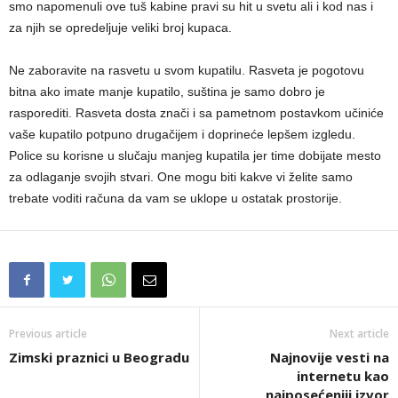
smo napomenuli ove tuš kabine pravi su hit u svetu ali i kod nas i
za njih se opredeljuje veliki broj kupaca.
Ne zaboravite na rasvetu u svom kupatilu. Rasveta je pogotovu
bitna ako imate manje kupatilo, suština je samo dobro je
rasporediti. Rasveta dosta znači i sa pametnom postavkom učiniće
vaše kupatilo potpuno drugačijem i doprineće lepšem izgledu.
Police su korisne u slučaju manjeg kupatila jer time dobijate mesto
za odlaganje svojih stvari. One mogu biti kakve vi želite samo
trebate voditi računa da vam se uklope u ostatak prostorije.
Previous article
Next article
Zimski praznici u Beogradu
Najnovije vesti na
internetu kao
najposećeniji izvor