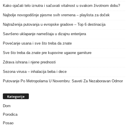
Kako ojačati telo iznutra i sačuvati vitalnost u svakom životnom dobu?
Najbolje novogodišnje pjesme svih vremena – playlista za doček
Najtraženija putovanja u evropske gradove – Top 6 destinacija
Savršeno uklapanje nameštaja u dizajnu enterijera
Povećanje usana i sve što treba da znate
Sve što treba da znate pre kupovine ugaone garniture
Zdrava ishrana i njene prednosti
Sezona virusa – inhalacija beba i dece
Putovanje Po Metropolama U Novembru: Saveti Za Nezaboravan Odmor
Kategorije
Dom
Porodica
Posao